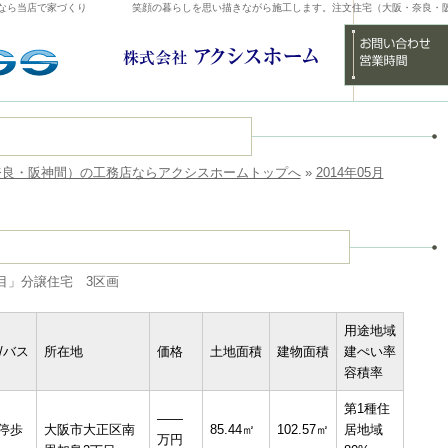
なら当店で家づくり
笑顔の暮らしを思い描きながら施工します。注文住宅（大阪・奈良・
奈良・阪神間）の工務店ならアクシスホームトップへ
»
2014年05月
目」分譲住宅 3区画
用途地域
/バス
所在地
価格
土地面積
建物面積
建ぺい率
容積率
第1種住
――
分停歩
大阪市大正区南
85.44㎡
102.57㎡
居地域
万円