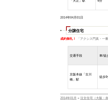
「大正」駅
4分
2014年04月01日
分譲住宅
成約御礼！
「アクシス門真・一番
交通手段
車/徒
京阪本線「古川
徒歩9
橋」駅
2014年01月
«
注文住宅（大阪・