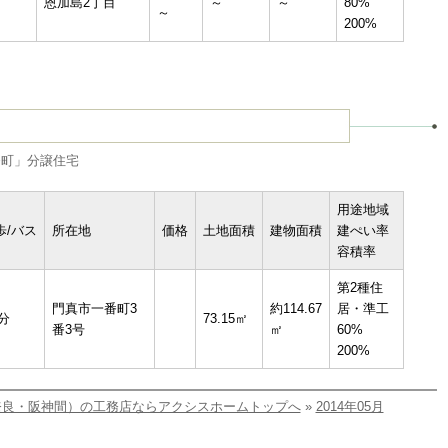
恩加島2丁目
～
～
80%
～
200%
町」分譲住宅
用途地域
歩/バス
所在地
価格
土地面積
建物面積
建ぺい率
容積率
第2種住
門真市一番町3
約114.67
居・準工
分
73.15㎡
番3号
㎡
60%
200%
奈良・阪神間）の工務店ならアクシスホームトップへ
»
2014年05月