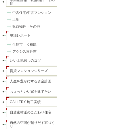
不動産情報・収益物件・その
他
中古住宅/中古マンション
土地
収益物件・その他
現場レポート
生駒市 Ｋ様邸
アクシス東住吉
いい土地探しのコツ
賃貸マンションシリーズ
人生を豊かにする資金計画
ちょっといい家を建てたい！
GALLERY 施工実績
自然素材派のこだわり住宅
自然の空間が創りだす家づく
り