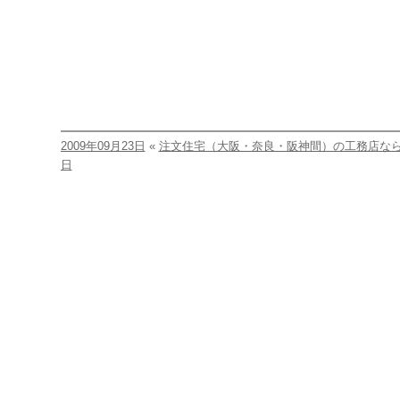
2009年09月23日
«
注文住宅（大阪・奈良・阪神間）の工務店な
日